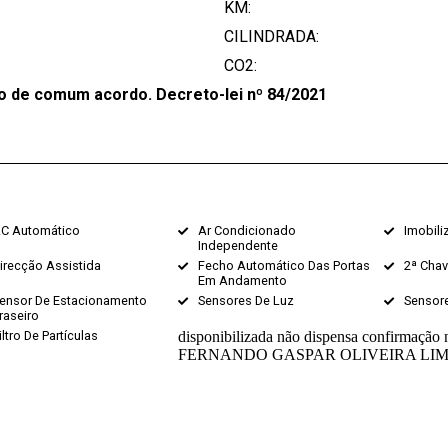
KM:
CILINDRADA:
CO2:
 de comum acordo. Decreto-lei nº 84/2021
C Automático
Ar Condicionado
Imobili
Independente
irecção Assistida
Fecho Automático Das Portas
2ª Cha
Em Andamento
ensor De Estacionamento
Sensores De Luz
Sensor
raseiro
iltro De Partículas
disponibilizada não dispensa confirmação 
FERNANDO GASPAR OLIVEIRA LIM