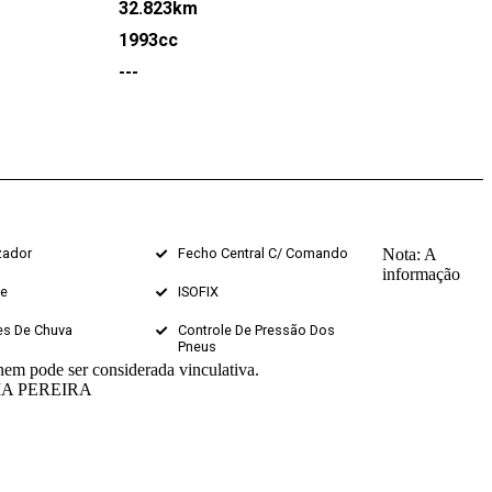
32.823km
1993cc
---
zador
Fecho Central C/ Comando
Nota: A
informação
ve
ISOFIX
es De Chuva
Controle De Pressão Dos
Pneus
nem pode ser considerada vinculativa.
A PEREIRA