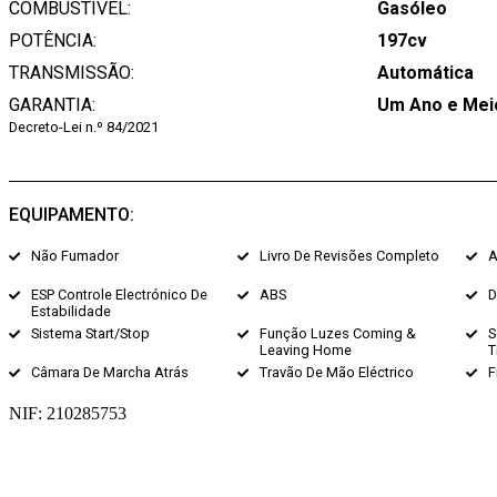
COMBUSTÍVEL:
Gasóleo
POTÊNCIA:
197cv
TRANSMISSÃO:
Automática
GARANTIA:
Um Ano e Meio
Decreto-Lei n.º 84/2021
EQUIPAMENTO:
Não Fumador
Livro De Revisões Completo
A
ESP Controle Electrónico De
ABS
D
Estabilidade
Sistema Start/stop
Função Luzes Coming &
S
Leaving Home
T
Câmara De Marcha Atrás
Travão De Mão Eléctrico
F
NIF: 210285753